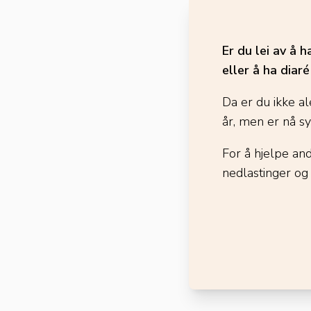
Er du lei av å 
eller å ha diar
Da er du ikke al
år, men er nå s
For å hjelpe an
nedlastinger og