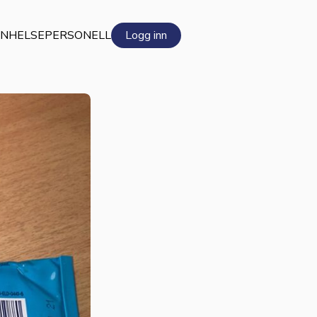
EN
HELSEPERSONELL
Logg inn