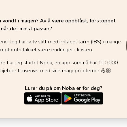
ha vondt i magen? Av å være oppblåst, forstoppet
é når det minst passer?
ene! Jeg har selv slitt med irritabel tarm (IBS) i mange
ymptomfri takket være endringer i kosten.
dre har jeg startet Noba, en app som nå har 100.000
 hjelper titusenvis med sine mageproblemer
💪🏼
Lurer du på om Noba er for deg?