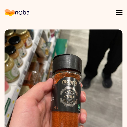
Åpn
Noba