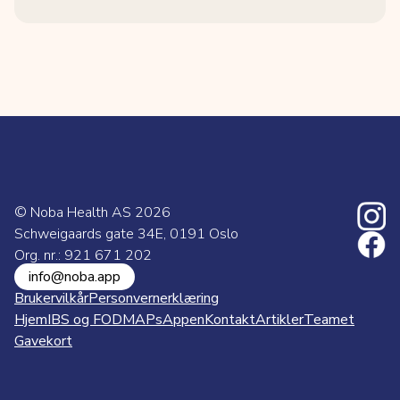
© Noba Health AS
2026
Schweigaards gate 34E, 0191 Oslo
Org. nr.: 921 671 202
info@noba.app
Brukervilkår
Personvernerklæring
Hjem
IBS og FODMAPs
Appen
Kontakt
Artikler
Teamet
Gavekort