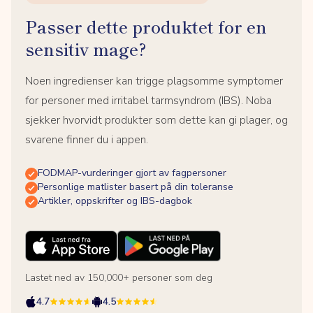
Passer dette produktet for en
sensitiv mage?
Noen ingredienser kan trigge plagsomme symptomer
for personer med irritabel tarmsyndrom (IBS). Noba
sjekker hvorvidt produkter som dette kan gi plager, og
svarene finner du i appen.
FODMAP-vurderinger gjort av fagpersoner
Personlige matlister basert på din toleranse
Artikler, oppskrifter og IBS-dagbok
Lastet ned av 150,000+ personer som deg
4.7
4.5