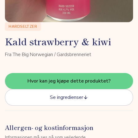
HARDSELTZER
Kald strawberry & kiwi
Fra The Big Norwegian / Gardsbrenneriet
Hvor kan jeg kjøpe dette produktet?
Se ingredienser
Allergen- og kostinformasjon
Informasjonen må ses på som veiledende.