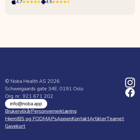
4.7
4.5
© Noba Health AS
2026
Schweigaards gate 34E, 0191 Oslo
Org. nr.: 921 671 202
info@noba.app
Brukervilkår
Personvernerklæring
Hjem
IBS og FODMAPs
Appen
Kontakt
Artikler
Teamet
Gavekort