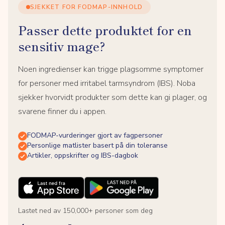
SJEKKET FOR FODMAP-INNHOLD
Passer dette produktet for en
sensitiv mage?
Noen ingredienser kan trigge plagsomme symptomer
for personer med irritabel tarmsyndrom (IBS). Noba
sjekker hvorvidt produkter som dette kan gi plager, og
svarene finner du i appen.
FODMAP-vurderinger gjort av fagpersoner
Personlige matlister basert på din toleranse
Artikler, oppskrifter og IBS-dagbok
Lastet ned av 150,000+ personer som deg