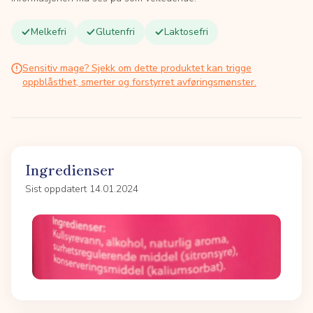
Melkefri
Glutenfri
Laktosefri
Sensitiv mage? Sjekk om dette produktet kan trigge
oppblåsthet, smerter og forstyrret avføringsmønster.
Ingredienser
Sist oppdatert 14.01.2024