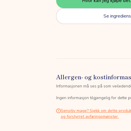
Hvor kan jeg kjøpe de
Se ingrediens
Allergen- og kostinforma
Informasjonen må ses på som veiledend
Ingen informasjon tilgjengelig for dette p
Sensitiv mage? Sjekk om dette produk
og forstyrret avføringsmønster.