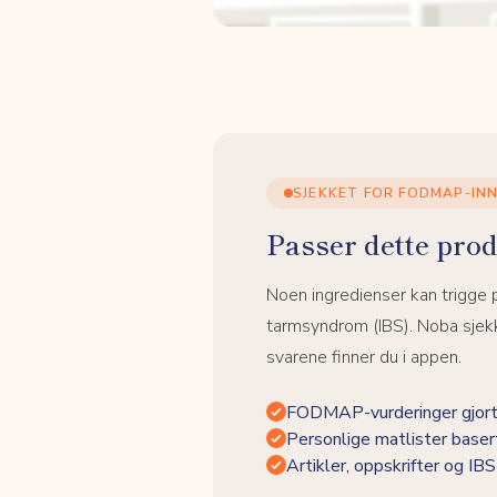
SJEKKET FOR FODMAP-IN
Passer dette prod
Noen ingredienser kan trigge
tarmsyndrom (IBS). Noba sjekk
svarene finner du i appen.
FODMAP-vurderinger gjort
Personlige matlister baser
Artikler, oppskrifter og I