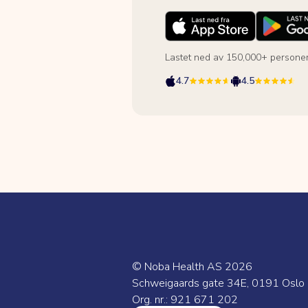
Lastet ned av 150,000+ persone
4.7
4.5
© Noba Health AS
2026
Schweigaards gate 34E, 0191 Oslo
Org. nr.: 921 671 202