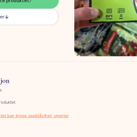
tte produktet?
er
sjon
e.
roduktet.
tet kan trigge oppblåsthet, smerter