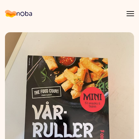
Åpn
Noba