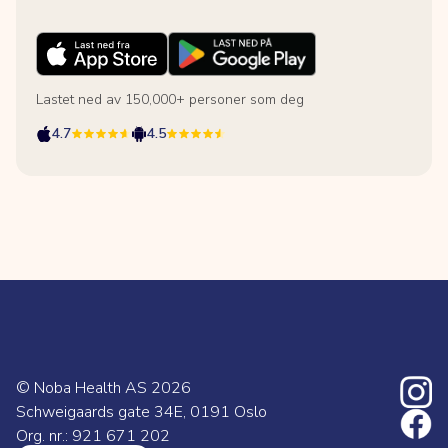
Lastet ned av 150,000+ personer som deg
4.7
4.5
© Noba Health AS
2026
Schweigaards gate 34E, 0191 Oslo
Org. nr.: 921 671 202