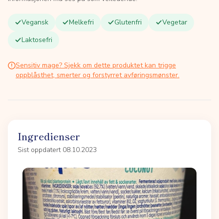
Vegansk
Melkefri
Glutenfri
Vegetar
Laktosefri
Sensitiv mage? Sjekk om dette produktet kan trigge
oppblåsthet, smerter og forstyrret avføringsmønster.
Ingredienser
Sist oppdatert 08.10.2023