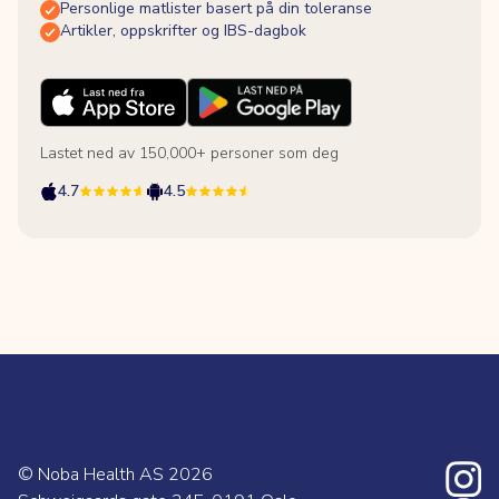
Personlige matlister basert på din toleranse
Artikler, oppskrifter og IBS-dagbok
Lastet ned av 150,000+ personer som deg
4.7
4.5
© Noba Health AS
2026