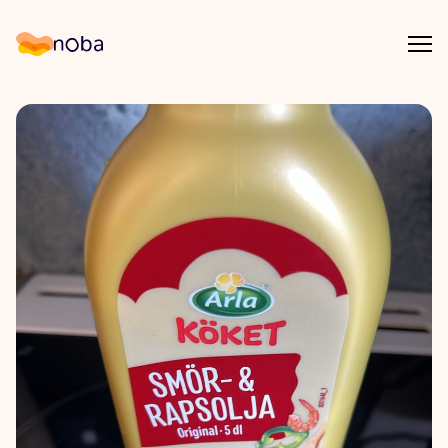
Åpn
Noba