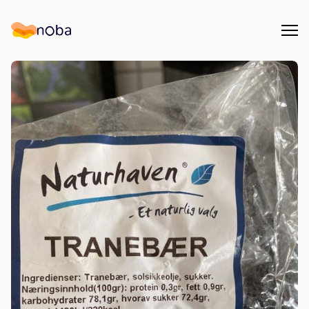
Åpn
Noba