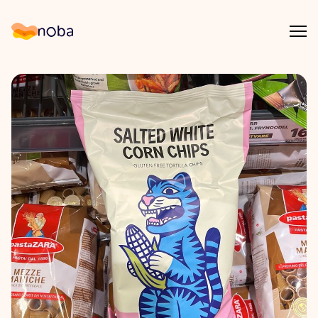
Åpn
Noba