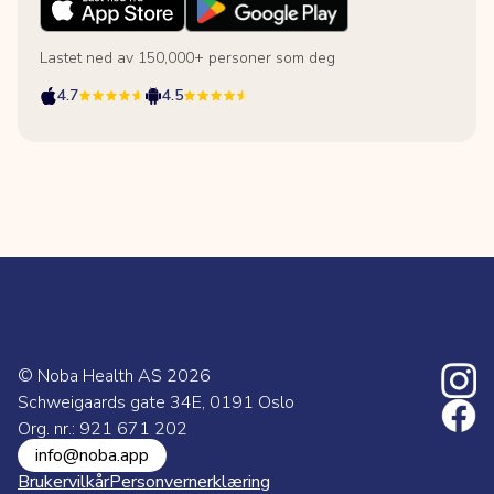
Lastet ned av 150,000+ personer som deg
4.7
4.5
© Noba Health AS
2026
Schweigaards gate 34E, 0191 Oslo
Org. nr.: 921 671 202
info@noba.app
Brukervilkår
Personvernerklæring