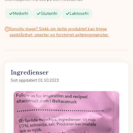
Melkefri
Glutenfri
Laktosefri
Sensitiv mage? Sjekk om dette produktet kan trigge
oppblåsthet, smerter og forstyrret avføringsmønster.
Ingredienser
Sist oppdatert 01.10.2023