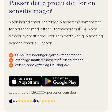
Passer dette produktet for en
sensitiv mage?
Noen ingredienser kan trigge plagsomme symptomer
for personer med irritabel tarmsyndrom (IBS). Noba
sjekker hvorvidt produkter som dette kan gi plager, og
svarene finner du i appen.
FODMAP-vurderinger gjort av fagpersoner
Personlige matlister basert på din toleranse
Artikler, oppskrifter og IBS-dagbok
Lastet ned av 150,000+ personer som deg
4.7
4.5