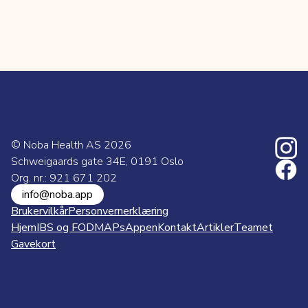
© Noba Health AS
2026
Schweigaards gate 34E, 0191 Oslo
Org. nr.: 921 671 202
info@noba.app
Brukervilkår
Personvernerklæring
Hjem
IBS og FODMAPs
Appen
Kontakt
Artikler
Teamet
Gavekort