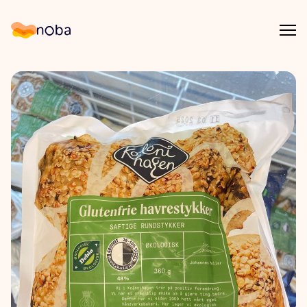
Åpn
Noba