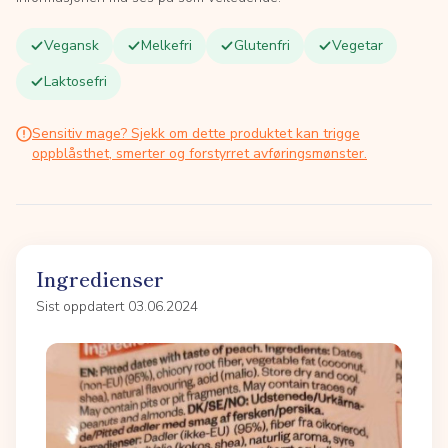
Vegansk
Melkefri
Glutenfri
Vegetar
Laktosefri
Sensitiv mage? Sjekk om dette produktet kan trigge
oppblåsthet, smerter og forstyrret avføringsmønster.
Ingredienser
Sist oppdatert 03.06.2024