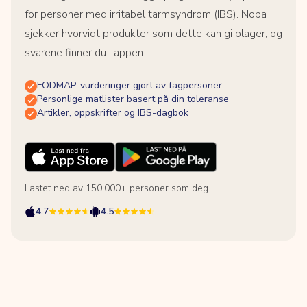
for personer med irritabel tarmsyndrom (IBS). Noba
sjekker hvorvidt produkter som dette kan gi plager, og
svarene finner du i appen.
FODMAP-vurderinger gjort av fagpersoner
Personlige matlister basert på din toleranse
Artikler, oppskrifter og IBS-dagbok
Lastet ned av 150,000+ personer som deg
4.7
4.5