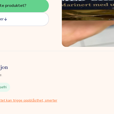
tte produktet?
er
sjon
e.
sefri
tet kan trigge oppblåsthet, smerter