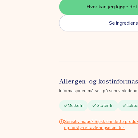
Hvor kan jeg kjøpe de
Se ingrediens
Allergen- og kostinforma
Informasjonen må ses på som veiledend
Melkefri
Glutenfri
Lakto
Sensitiv mage? Sjekk om dette produk
og forstyrret avføringsmønster.