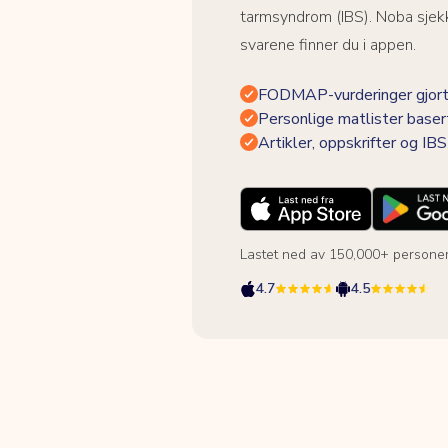
tarmsyndrom (IBS). Noba sjekk
svarene finner du i appen.
FODMAP-vurderinger gjort
Personlige matlister baser
Artikler, oppskrifter og I
Lastet ned av 150,000+ persone
4.7
4.5