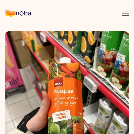
Åpn
Noba