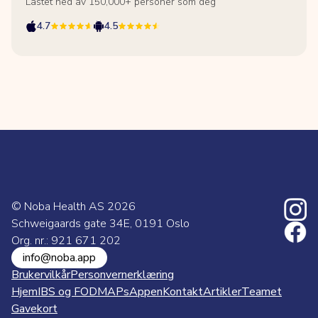
Lastet ned av 150,000+ personer som deg
4.7
4.5
© Noba Health AS
2026
Schweigaards gate 34E, 0191 Oslo
Org. nr.: 921 671 202
info@noba.app
Brukervilkår
Personvernerklæring
Hjem
IBS og FODMAPs
Appen
Kontakt
Artikler
Teamet
Gavekort