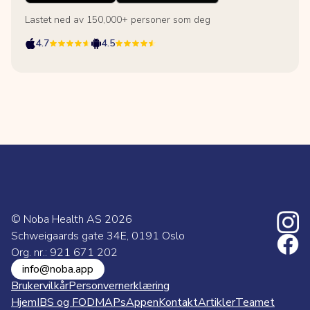
Lastet ned av 150,000+ personer som deg
4.7
4.5
© Noba Health AS
2026
Schweigaards gate 34E, 0191 Oslo
Org. nr.: 921 671 202
info@noba.app
Brukervilkår
Personvernerklæring
Hjem
IBS og FODMAPs
Appen
Kontakt
Artikler
Teamet