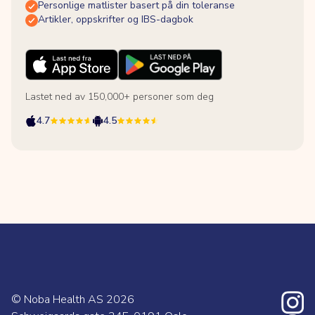
Personlige matlister basert på din toleranse
Artikler, oppskrifter og IBS-dagbok
Lastet ned av 150,000+ personer som deg
4.7
4.5
© Noba Health AS
2026