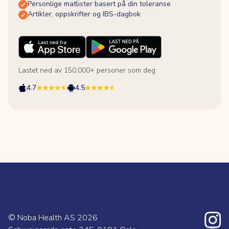
Personlige matlister basert på din toleranse
Artikler, oppskrifter og IBS-dagbok
Lastet ned av 150,000+ personer som deg
4.7
4.5
© Noba Health AS
2026