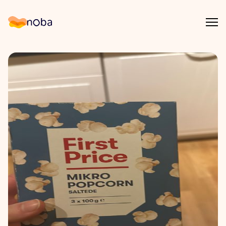
Åpn
Noba