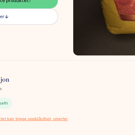
tte produktet?
er
sjon
e.
sefri
tet kan trigge oppblåsthet, smerter