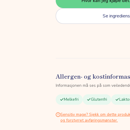
Hvor kan jeg kjøpe de
Se ingrediens
Allergen- og kostinforma
Informasjonen må ses på som veiledend
Melkefri
Glutenfri
Lakto
Sensitiv mage? Sjekk om dette produk
og forstyrret avføringsmønster.