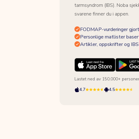
tarmsyndrom (IBS). Noba sjekk
svarene finner du i appen.
FODMAP-vurderinger gjort
Personlige matlister baser
Artikler, oppskrifter og I
Lastet ned av 150,000+ persone
4.7
4.5