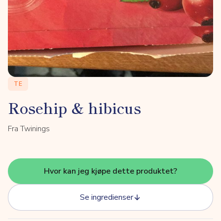
TE
Rosehip & hibicus
Fra Twinings
Hvor kan jeg kjøpe dette produktet?
Se ingredienser