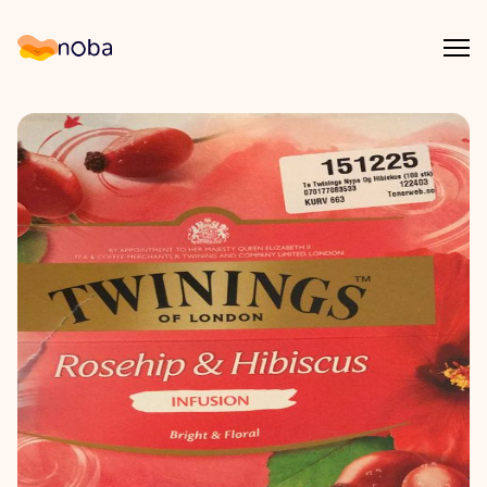
Åpn
Noba