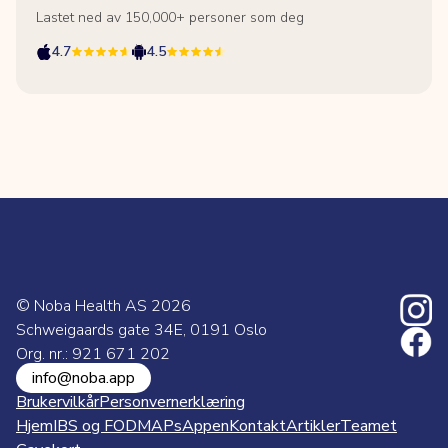
Lastet ned av 150,000+ personer som deg
4.7
4.5
© Noba Health AS
2026
Schweigaards gate 34E, 0191 Oslo
Org. nr.: 921 671 202
info@noba.app
Brukervilkår
Personvernerklæring
Hjem
IBS og FODMAPs
Appen
Kontakt
Artikler
Teamet