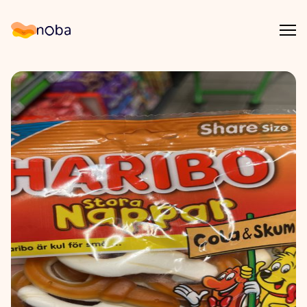
Åpn
Noba