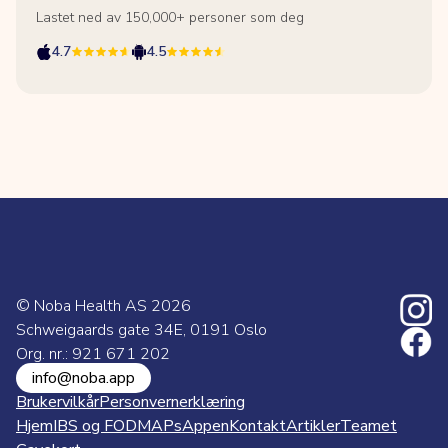
Lastet ned av 150,000+ personer som deg
4.7
4.5
© Noba Health AS
2026
Schweigaards gate 34E, 0191 Oslo
Org. nr.: 921 671 202
info@noba.app
Brukervilkår
Personvernerklæring
Hjem
IBS og FODMAPs
Appen
Kontakt
Artikler
Teamet