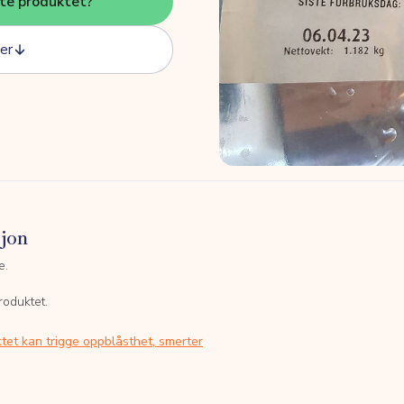
tte produktet?
er
sjon
e.
roduktet.
tet kan trigge oppblåsthet, smerter