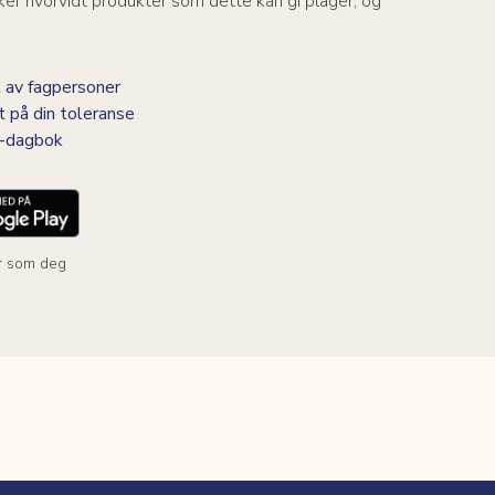
er hvorvidt produkter som dette kan gi plager, og
 av fagpersoner
t på din toleranse
BS-dagbok
r som deg