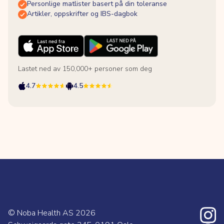
Personlige matlister basert på din toleranse
Artikler, oppskrifter og IBS-dagbok
Lastet ned av 150,000+ personer som deg
4.7
4.5
© Noba Health AS
2026