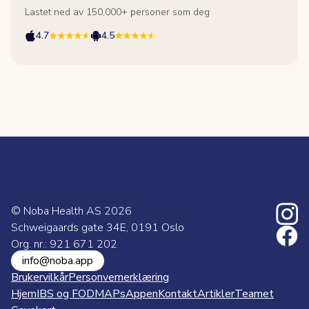
Lastet ned av 150,000+ personer som deg
4.7
4.5
© Noba Health AS
2026
Schweigaards gate 34E, 0191 Oslo
Org. nr.: 921 671 202
info@noba.app
Brukervilkår
Personvernerklæring
Hjem
IBS og FODMAPs
Appen
Kontakt
Artikler
Teamet