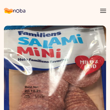
Åpn
Noba