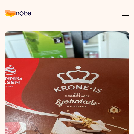
Åpn
Noba