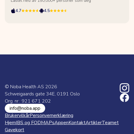
Lastet ned av 150,000+ personer som deg
4.7
4.5
© Noba Health AS
2026
Schweigaards gate 34E, 0191 Oslo
Org. nr.: 921 671 202
info@noba.app
Brukervilkår
Personvernerklæring
Hjem
IBS og FODMAPs
Appen
Kontakt
Artikler
Teamet
Gavekort