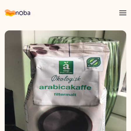
Åpn
Noba