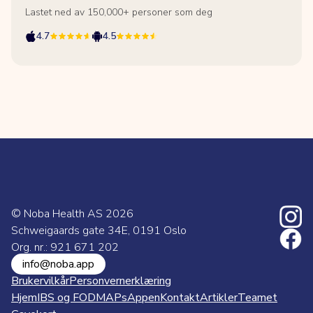
Lastet ned av 150,000+ personer som deg
4.7
4.5
© Noba Health AS
2026
Schweigaards gate 34E, 0191 Oslo
Org. nr.: 921 671 202
info@noba.app
Brukervilkår
Personvernerklæring
Hjem
IBS og FODMAPs
Appen
Kontakt
Artikler
Teamet