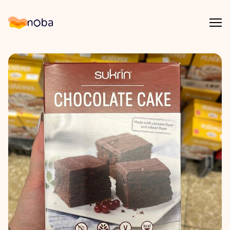
Åpn
Noba