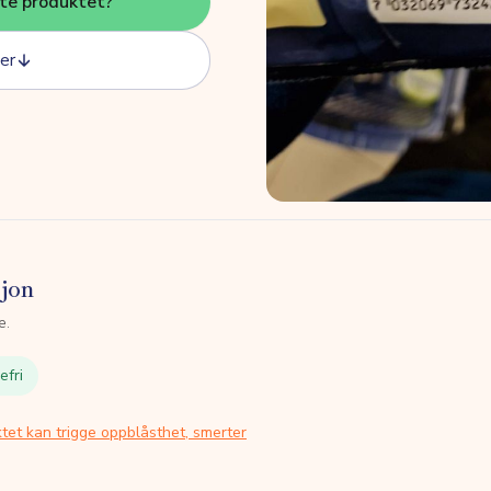
tte produktet?
er
sjon
e.
efri
tet kan trigge oppblåsthet, smerter