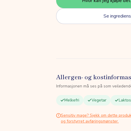
Hvor kan jeg kjøpe de
Se ingrediens
Allergen- og kostinforma
Informasjonen må ses på som veiledend
Melkefri
Vegetar
Laktos
Sensitiv mage? Sjekk om dette produk
og forstyrret avføringsmønster.