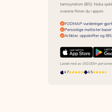
tarmsyndrom (IBS). Noba sjekk
svarene finner du i appen.
FODMAP-vurderinger gjort
Personlige matlister baser
Artikler, oppskrifter og I
Lastet ned av 150,000+ persone
4.7
4.5