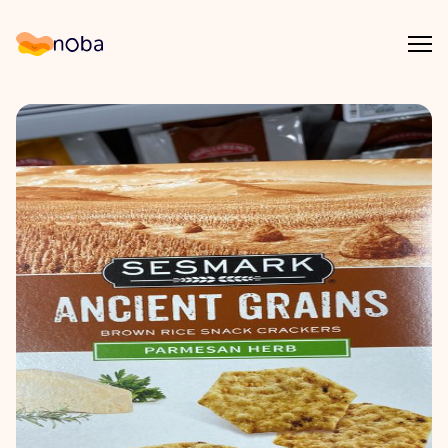
Åpn
Noba