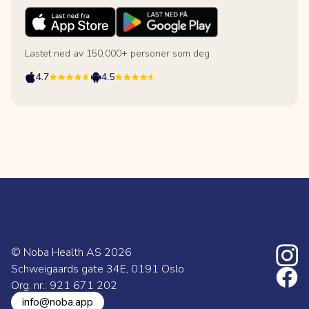
Lastet ned av 150,000+ personer som deg
4.7
4.5
© Noba Health AS
2026
Schweigaards gate 34E, 0191 Oslo
Org. nr.: 921 671 202
info@noba.app