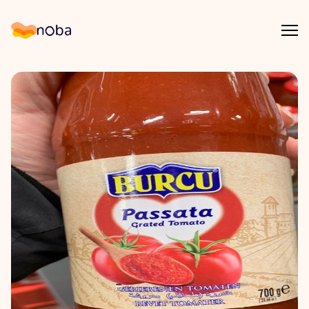
Åpn
Noba