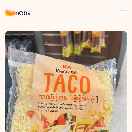
Åpn
Noba