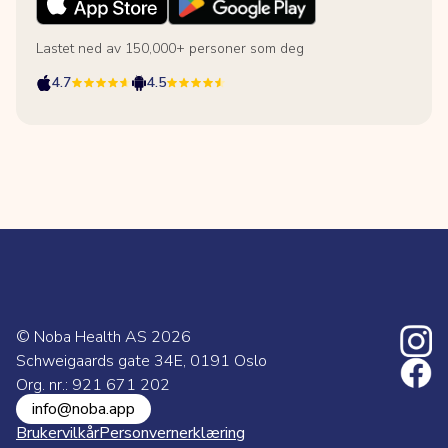
Lastet ned av 150,000+ personer som deg
4.7
4.5
© Noba Health AS
2026
Schweigaards gate 34E, 0191 Oslo
Org. nr.: 921 671 202
info@noba.app
Brukervilkår
Personvernerklæring