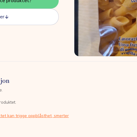
tte produktet?
er
sjon
e.
roduktet.
tet kan trigge oppblåsthet, smerter