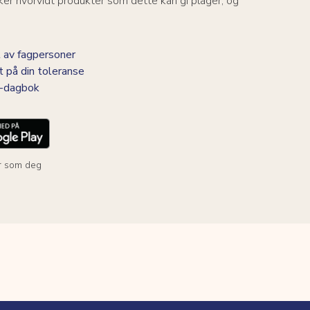
er hvorvidt produkter som dette kan gi plager, og
 av fagpersoner
t på din toleranse
BS-dagbok
r som deg