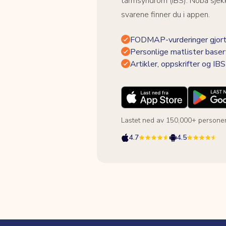
tarmsyndrom (IBS). Noba sjekk
svarene finner du i appen.
FODMAP-vurderinger gjort
Personlige matlister baser
Artikler, oppskrifter og I
Lastet ned av 150,000+ persone
4.7
4.5