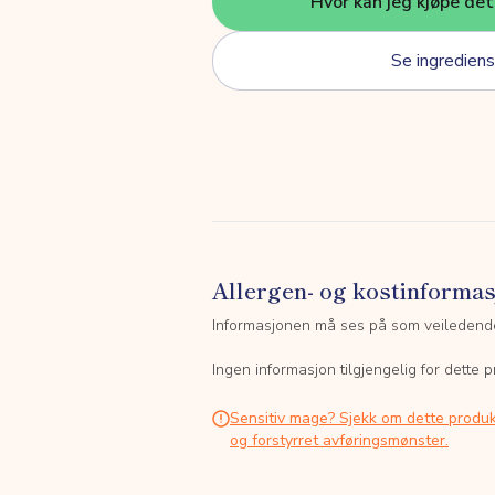
Hvor kan jeg kjøpe de
Se ingrediens
Allergen- og kostinforma
Informasjonen må ses på som veiledend
Ingen informasjon tilgjengelig for dette p
Sensitiv mage? Sjekk om dette produk
og forstyrret avføringsmønster.