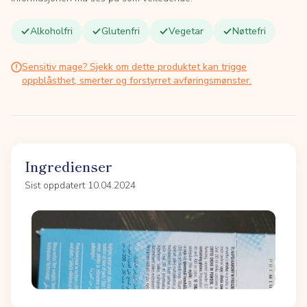
Alkoholfri
Glutenfri
Vegetar
Nøttefri
Sensitiv mage? Sjekk om dette produktet kan trigge
oppblåsthet, smerter og forstyrret avføringsmønster.
Ingredienser
Sist oppdatert 10.04.2024