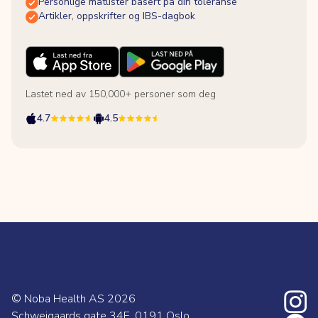
Personlige matlister basert på din toleranse
Artikler, oppskrifter og IBS-dagbok
Lastet ned av 150,000+ personer som deg
4.7
4.5
© Noba Health AS
2026
Schweigaards gate 34E, 0191 Oslo