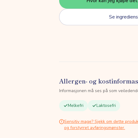
Hvor kan jeg kjøpe de
Se ingrediens
Allergen- og kostinforma
Informasjonen må ses på som veiledend
Melkefri
Laktosefri
Sensitiv mage? Sjekk om dette produk
og forstyrret avføringsmønster.