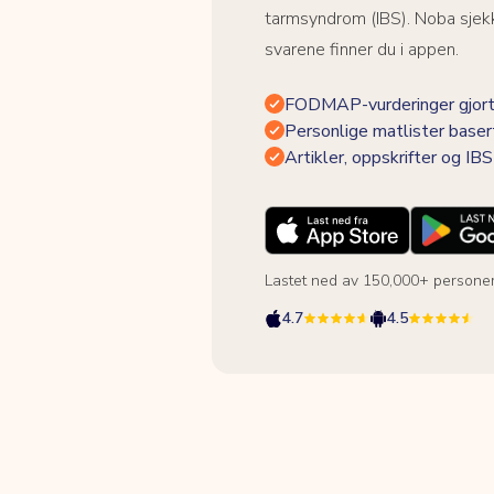
tarmsyndrom (IBS). Noba sjekk
svarene finner du i appen.
FODMAP-vurderinger gjort
Personlige matlister baser
Artikler, oppskrifter og I
Lastet ned av 150,000+ persone
4.7
4.5