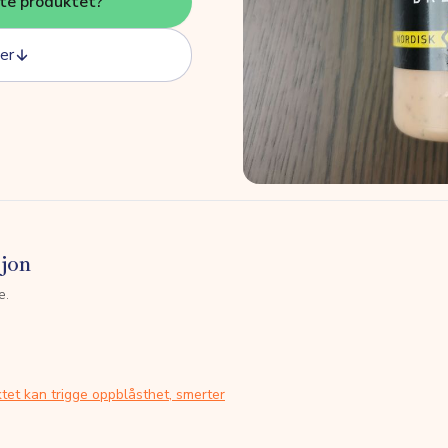
tte produktet?
er
sjon
e.
tet kan trigge oppblåsthet, smerter