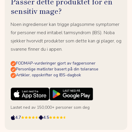
Passer dette produktet for en
sensitiv mage?
Noen ingredienser kan trigge plagsomme symptomer
for personer med irritabel tarmsyndrom (IBS). Noba
sjekker hvorvidt produkter som dette kan gi plager, og
svarene finner du i appen.
FODMAP-vurderinger gjort av fagpersoner
Personlige matlister basert på din toleranse
Artikler, oppskrifter og IBS-dagbok
Lastet ned av 150,000+ personer som deg
4.7
4.5