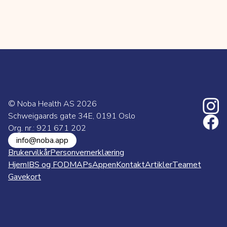
© Noba Health AS
2026
Schweigaards gate 34E, 0191 Oslo
Org. nr.: 921 671 202
info@noba.app
Brukervilkår
Personvernerklæring
Hjem
IBS og FODMAPs
Appen
Kontakt
Artikler
Teamet
Gavekort