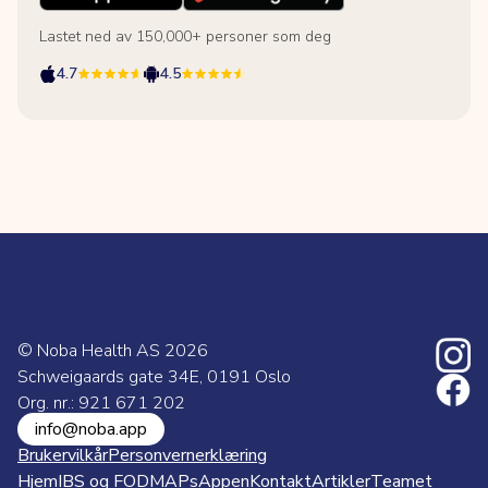
Lastet ned av 150,000+ personer som deg
4.7
4.5
© Noba Health AS
2026
Schweigaards gate 34E, 0191 Oslo
Org. nr.: 921 671 202
info@noba.app
Brukervilkår
Personvernerklæring
Hjem
IBS og FODMAPs
Appen
Kontakt
Artikler
Teamet