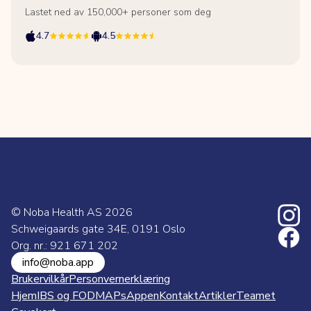
Lastet ned av 150,000+ personer som deg
4.7
4.5
© Noba Health AS
2026
Schweigaards gate 34E, 0191 Oslo
Org. nr.: 921 671 202
info@noba.app
Brukervilkår
Personvernerklæring
Hjem
IBS og FODMAPs
Appen
Kontakt
Artikler
Teamet