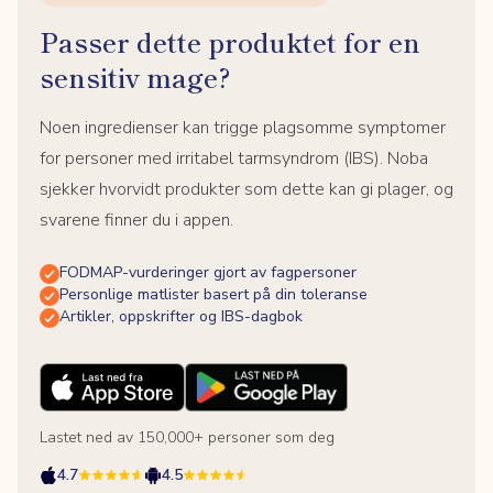
Passer dette produktet for en
sensitiv mage?
Noen ingredienser kan trigge plagsomme symptomer
for personer med irritabel tarmsyndrom (IBS). Noba
sjekker hvorvidt produkter som dette kan gi plager, og
svarene finner du i appen.
FODMAP-vurderinger gjort av fagpersoner
Personlige matlister basert på din toleranse
Artikler, oppskrifter og IBS-dagbok
Lastet ned av 150,000+ personer som deg
4.7
4.5