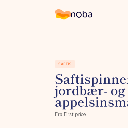
Noba
SAFTIS
Saftispinn
jordbær- og
appelsinsm
Fra First price