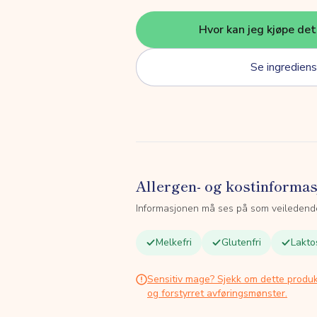
Hvor kan jeg kjøpe de
Se ingrediens
Allergen- og kostinforma
Informasjonen må ses på som veiledend
Melkefri
Glutenfri
Lakto
Sensitiv mage? Sjekk om dette produk
og forstyrret avføringsmønster.