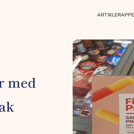
ARTIKLER
APP
er med
ak