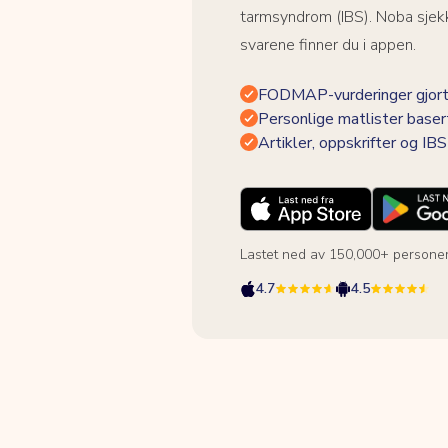
tarmsyndrom (IBS). Noba sjekk
svarene finner du i appen.
FODMAP-vurderinger gjort
Personlige matlister baser
Artikler, oppskrifter og I
Lastet ned av 150,000+ persone
4.7
4.5