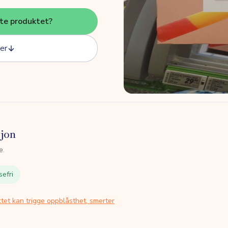
tte produktet?
er
sjon
e.
sefri
tet kan trigge oppblåsthet, smerter