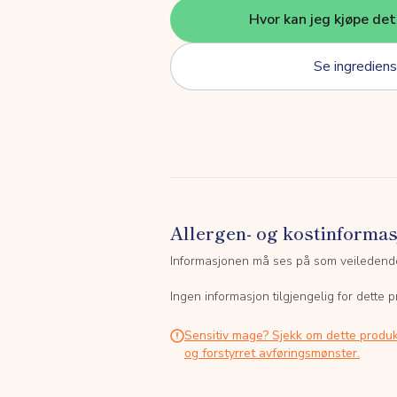
Hvor kan jeg kjøpe de
Se ingrediens
Allergen- og kostinforma
Informasjonen må ses på som veiledend
Ingen informasjon tilgjengelig for dette p
Sensitiv mage? Sjekk om dette produk
og forstyrret avføringsmønster.