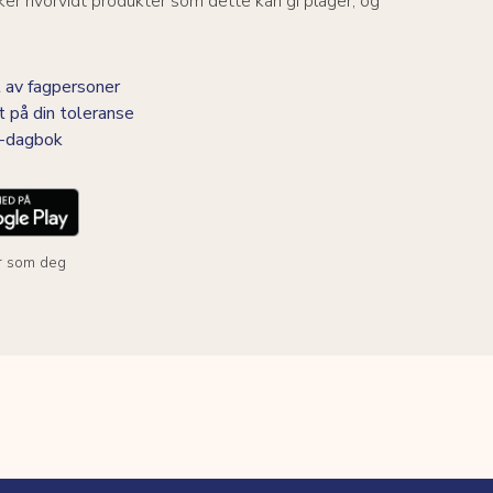
er hvorvidt produkter som dette kan gi plager, og
 av fagpersoner
t på din toleranse
BS-dagbok
r som deg