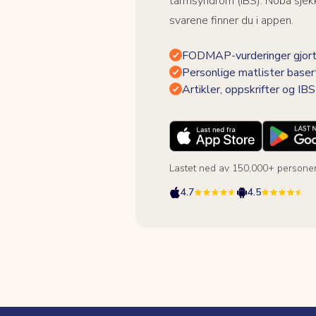
tarmsyndrom (IBS). Noba sjekk
svarene finner du i appen.
FODMAP-vurderinger gjort
Personlige matlister baser
Artikler, oppskrifter og I
Lastet ned av 150,000+ persone
4.7
4.5