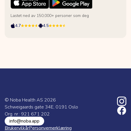
Lastet ned av 150,000+ personer som deg
4.7
4.5
© Noba Health AS
2026
Schweigaards gate 34E, 0191 Oslo
Org. nr.: 921 671 202
info@noba.app
Brukervilkår
Personvernerklæring