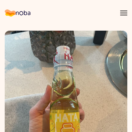
Åpn
Noba