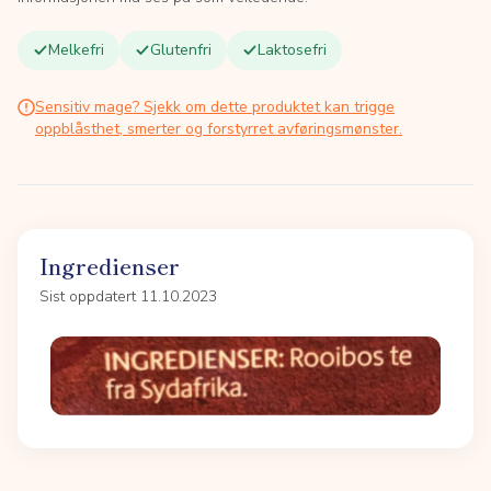
Melkefri
Glutenfri
Laktosefri
Sensitiv mage? Sjekk om dette produktet kan trigge
oppblåsthet, smerter og forstyrret avføringsmønster.
Ingredienser
Sist oppdatert 11.10.2023