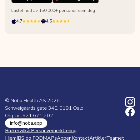
Lastet ned av 150,000+ personer som deg
4.7
4.5
© Noba Health AS
2026
Schweigaards gate 34E, 0191 Oslo
Org. nr.: 921 671 202
info@noba.app
Brukervilkår
Personvernerklæring
Hjem
IBS og FODMAPs
Appen
Kontakt
Artikler
Teamet