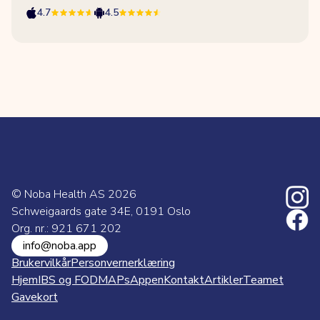
4.7
4.5
© Noba Health AS
2026
Schweigaards gate 34E, 0191 Oslo
Org. nr.: 921 671 202
info@noba.app
Brukervilkår
Personvernerklæring
Hjem
IBS og FODMAPs
Appen
Kontakt
Artikler
Teamet
Gavekort