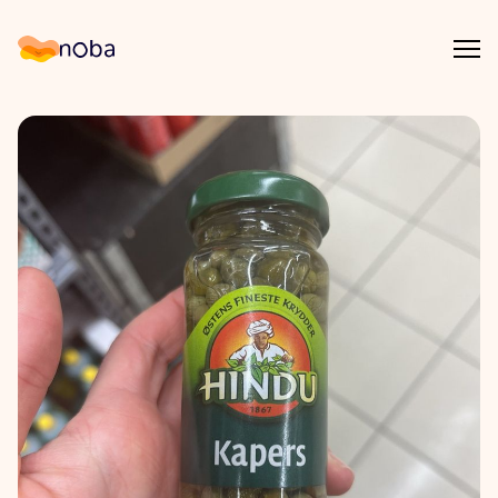
Åpn
Noba