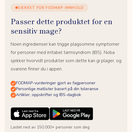
SJEKKET FOR FODMAP-INNHOLD
Passer dette produktet for en
sensitiv mage?
Noen ingredienser kan trigge plagsomme symptomer
for personer med irritabel tarmsyndrom (IBS). Noba
sjekker hvorvidt produkter som dette kan gi plager, og
svarene finner du i appen.
FODMAP-vurderinger gjort av fagpersoner
Personlige matlister basert på din toleranse
Artikler, oppskrifter og IBS-dagbok
Lastet ned av 150,000+ personer som deg