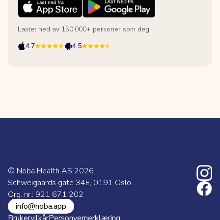
Lastet ned av 150,000+ personer som deg
4.7
4.5
© Noba Health AS
2026
Schweigaards gate 34E, 0191 Oslo
Org. nr.: 921 671 202
info@noba.app
Brukervilkår
Personvernerklæring