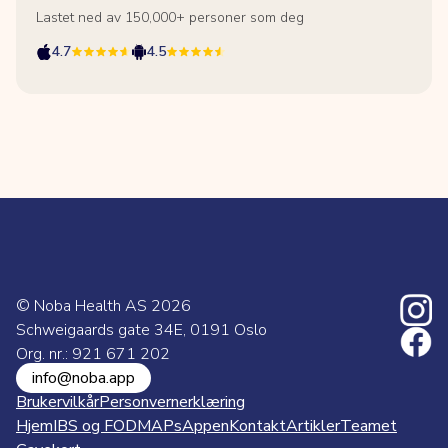
Lastet ned av 150,000+ personer som deg
4.7
4.5
© Noba Health AS
2026
Schweigaards gate 34E, 0191 Oslo
Org. nr.: 921 671 202
info@noba.app
Brukervilkår
Personvernerklæring
Hjem
IBS og FODMAPs
Appen
Kontakt
Artikler
Teamet