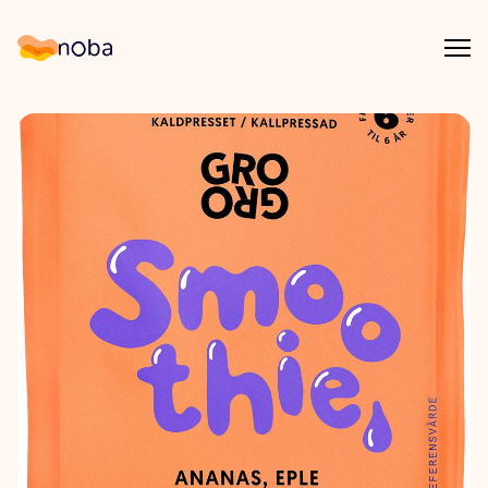
Åpn
Noba