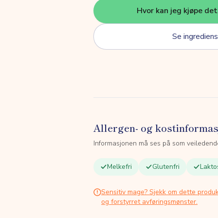
Hvor kan jeg kjøpe de
Se ingrediens
Allergen- og kostinforma
Informasjonen må ses på som veiledend
Melkefri
Glutenfri
Lakto
Sensitiv mage? Sjekk om dette produk
og forstyrret avføringsmønster.