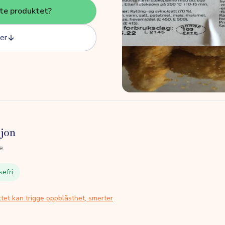
tte produktet?
er
sjon
e.
sefri
tet kan trigge oppblåsthet, smerter