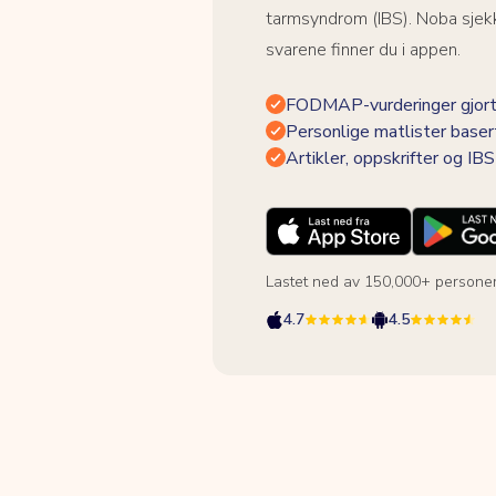
tarmsyndrom (IBS). Noba sjekk
svarene finner du i appen.
FODMAP-vurderinger gjort
Personlige matlister baser
Artikler, oppskrifter og I
Lastet ned av 150,000+ persone
4.7
4.5