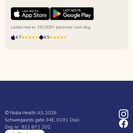
Lastet ned av 150,000+ personer som deg
4.7
4.5
© Noba Health AS
2026
Schweigaards gate 34E, 0191 Oslo
Org. nr.: 921 671 202