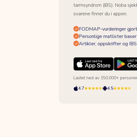
tarmsyndrom (IBS). Noba sjekk
svarene finner du i appen.
FODMAP-vurderinger gjort
Personlige matlister baser
Artikler, oppskrifter og I
Lastet ned av 150,000+ persone
4.7
4.5