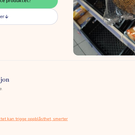
tte produktet?
er
sjon
e.
tet kan trigge oppblåsthet, smerter