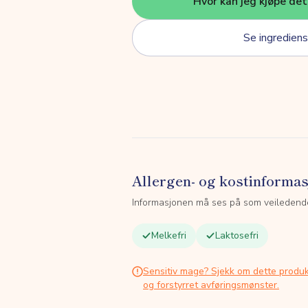
Hvor kan jeg kjøpe de
Se ingrediens
Allergen- og kostinforma
Informasjonen må ses på som veiledend
Melkefri
Laktosefri
Sensitiv mage? Sjekk om dette produk
og forstyrret avføringsmønster.