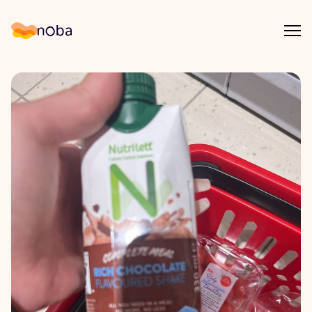
Åpn
Noba