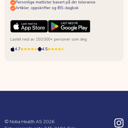
Personlige matlister basert på din toleranse
Artikler, oppskrifter og IBS-dagbok
Lastet ned av 150,000+ personer som deg
4.7
4.5
© Noba Health AS
2026