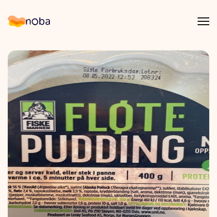
Åpn
Noba