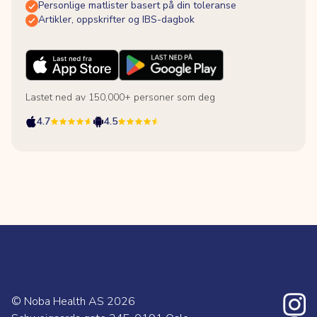
Personlige matlister basert på din toleranse
Artikler, oppskrifter og IBS-dagbok
Lastet ned av 150,000+ personer som deg
4.7
4.5
© Noba Health AS
2026